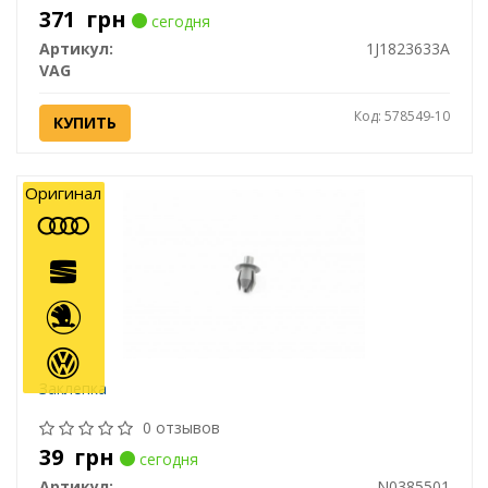
371
грн
сегодня
Артикул:
1J1823633A
VAG
Код: 578549-10
КУПИТЬ
Оригинал
Заклепка
0 отзывов
39
грн
сегодня
Артикул:
N0385501