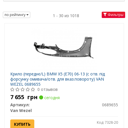
по рейтингу
Фильтры
1 - 30 из 1018
Крило (переднє/L) BMW X5 (E70) 06-13 (с отв. під
форсунку омивача/отв. для вказ.повороту) VAN
WEZEL 0689655
0 отзывов
7 655
грн
сегодня
Артикул:
0689655
Van Wezel
Код: 7328-20
КУПИТЬ