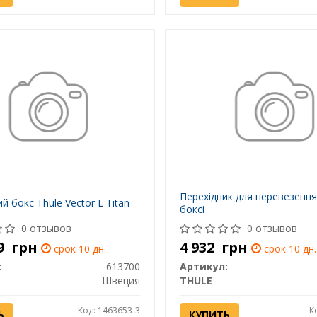
Перехідник для перевезення
 бокс Thule Vector L Titan
боксі
0 отзывов
0 отзывов
99
грн
4 932
грн
срок 10 дн.
срок 10 дн.
:
613700
Артикул:
Швеция
THULE
Код: 1463653-3
К
Ь
КУПИТЬ