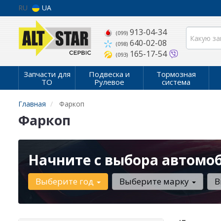
RU
UA
913-04-34
(099)
640-02-08
(098)
165-17-54
(093)
Запчасти для
Подвеска и
Тормозная
ТО
Рулевое
система
Главная
Фаркоп
Фаркоп
Начните с выбора автомо
Выберите год
Выберите марку
В