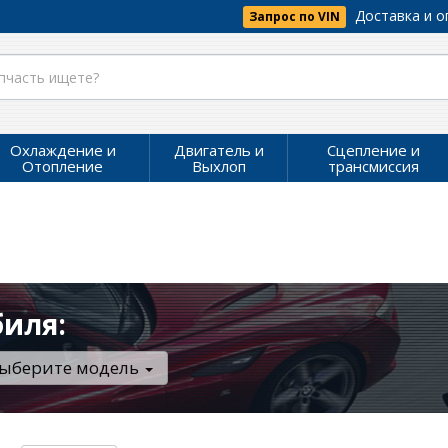
Доставка и о
Запрос по VIN
Охлаждение и
Двигатель и
Сцепление и
Отопление
Выхлоп
трансмиссия
биля:
ыберите модель