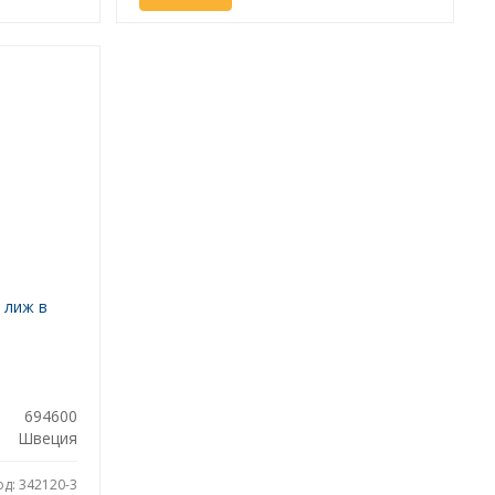
 лиж в
694600
Швеция
од: 342120-3