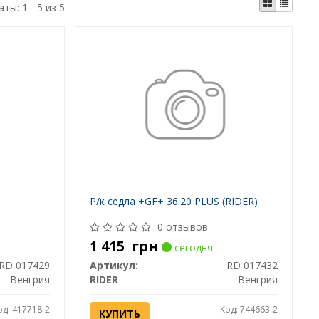
аты:
1 - 5 из 5
Р/к седла +GF+ 36.20 PLUS (RIDER)
0 отзывов
1 415
грн
сегодня
RD 017429
Артикул:
RD 017432
Венгрия
RIDER
Венгрия
од: 417718-2
Код: 744663-2
КУПИТЬ