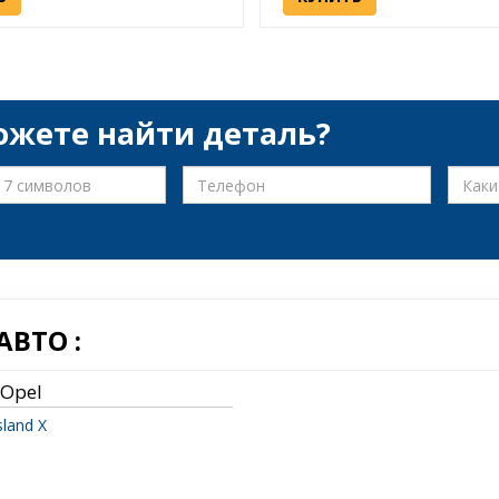
ожете найти деталь?
ВТО :
Opel
sland X