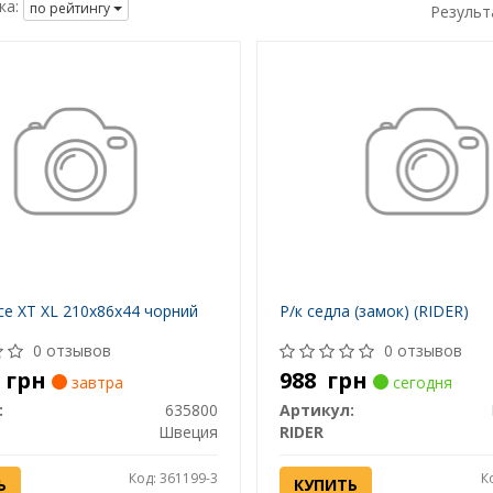
ка:
по рейтингу
Результ
ce XT XL 210x86x44 чорний
Р/к седла (замок) (RIDER)
0 отзывов
0 отзывов
3
грн
988
грн
завтра
сегодня
:
635800
Артикул:
Швеция
RIDER
Код: 361199-3
К
Ь
КУПИТЬ