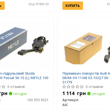
Код: 91993-20
К
Ь
КУПИТЬ
ч підрульовий Skoda
Перемикач поворотів Audi A
W Passat 96-10 (L) MEYLE 100
08/A6 04-11/A8 03-10/Q7 06-
51779
0 отзывов
0 отзывов
грн
1 114
грн
сегодня
сегодня
:
100 953 0021
Артикул:
AIC