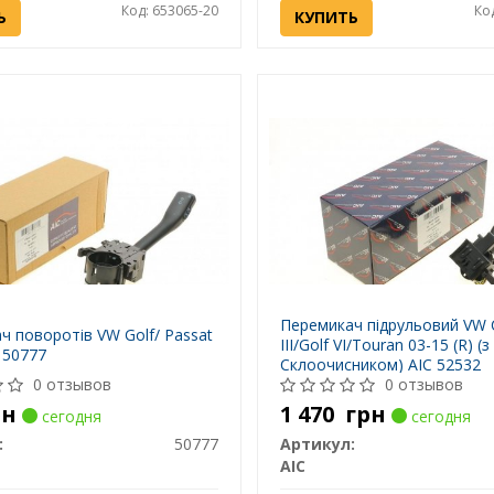
Код: 653065-20
Ко
Ь
КУПИТЬ
Перемикач підрульовий VW 
ч поворотів VW Golf/ Passat
III/Golf VI/Touran 03-15 (R) (
 50777
Склоочисником) AIC 52532
0 отзывов
0 отзывов
рн
1 470
грн
сегодня
сегодня
:
50777
Артикул:
AIC