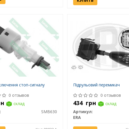
КУПИТЬ
ключення стоп-сигналу
Підрульовий перемикач
0 отзывов
0 отзывов
рн
434
грн
склад
склад
:
SMB630
Артикул:
ERA