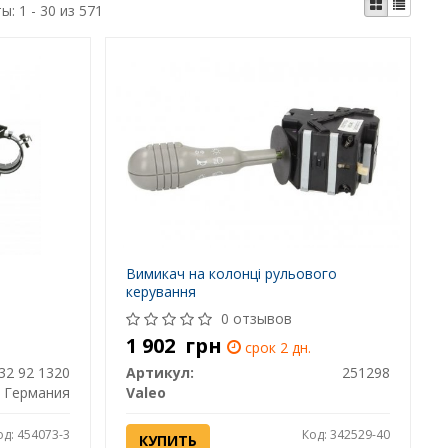
ты:
1 - 30 из 571
Вимикач на колонці рульового
керування
0 отзывов
1 902
грн
срок 2 дн.
32 92 1320
Артикул:
251298
Германия
Valeo
од: 454073-3
Код: 342529-40
КУПИТЬ