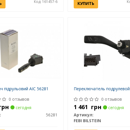
Код: 161457-6
К
Ь
КУПИТЬ
ч підрульовий AIC 56281
Переключатель подрулевой
0 отзывов
0 отзывов
грн
1 461
грн
сегодня
сегодня
:
56281
Артикул:
FEBI BILSTEIN