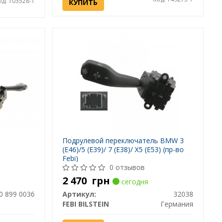
од: 103528-1
КУПИТЬ
Подрулевой переключатель BMW 3
(E46)/5 (E39)/ 7 (E38)/ X5 (E53) (пр-во
Febi)
0 отзывов
2 470
грн
сегодня
0 899 0036
Артикул:
32038
FEBI BILSTEIN
Германия