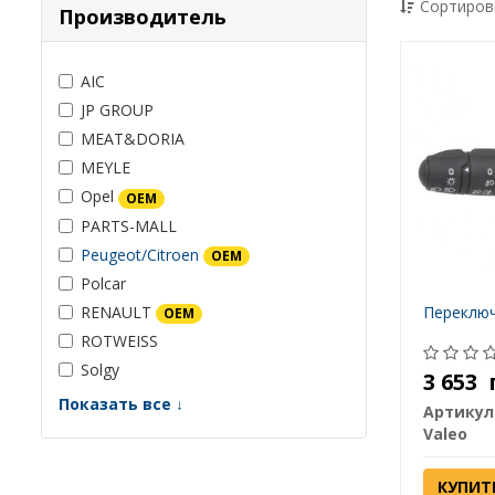
Сортиров
Производитель
AIC
JP GROUP
MEAT&DORIA
MEYLE
Opel
OEM
PARTS-MALL
Peugeot/Citroen
OEM
Polcar
RENAULT
Переключ
OEM
ROTWEISS
Solgy
3 653
Показать все ↓
Артикул
Valeo
КУПИТ