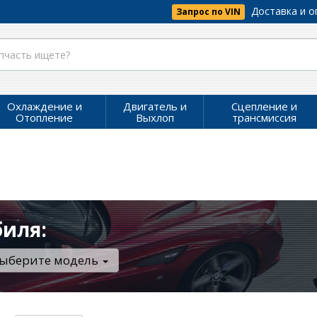
Доставка и о
Запрос по VIN
Охлаждение и
Двигатель и
Сцепление и
Отопление
Выхлоп
трансмиссия
биля:
ыберите модель