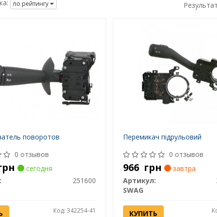
ка:
по рейтингу
Результа
атель поворотов
Перемикач підрульовий
0 отзывов
0 отзывов
грн
966
грн
сегодня
завтра
:
251600
Артикул:
SWAG
Код: 342254-41
К
Ь
КУПИТЬ