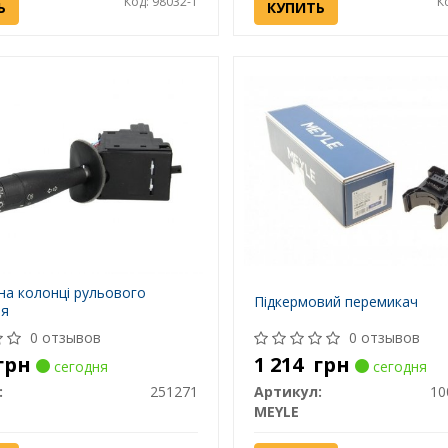
Код: 98032-1
К
Ь
КУПИТЬ
на колонці рульового
Підкермовий перемикач
ня
0 отзывов
0 отзывов
грн
1 214
грн
сегодня
сегодня
:
251271
Артикул:
10
MEYLE