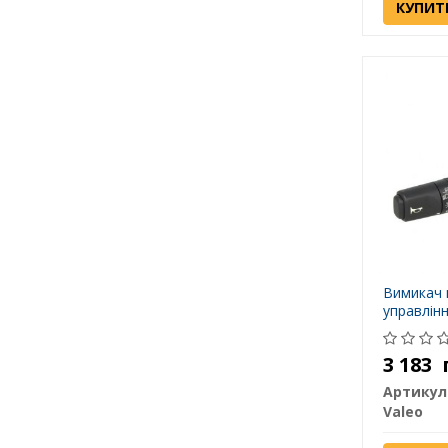
КУПИТ
Вимикач 
управлін
3 183
Артикул
Valeo