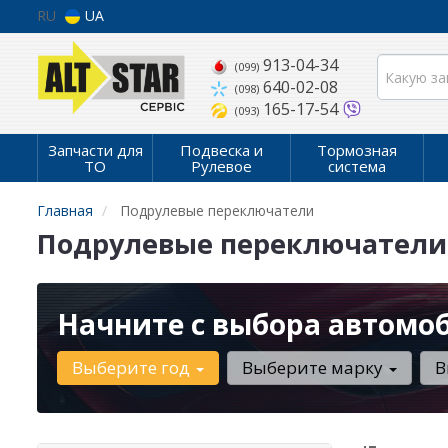
RU
UA
913-04-34
(099)
640-02-08
(098)
165-17-54
(093)
Запчасти для
Подвеска и
Тормозная
ТО
Рулевое
система
Главная
Подрулевые переключатели
Подрулевые переключатели
Начните с выбора автомо
Выберите год
Выберите марку
В