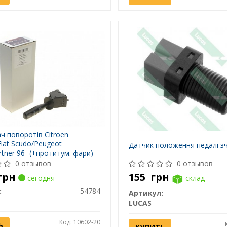
ч поворотів Citroen
Fiat Scudo/Peugeot
Датчик положення педалі з
rtner 96- (+протитум. фари)
4
0 отзывов
0 отзывов
грн
155
грн
сегодня
склад
:
54784
Артикул:
LUCAS
Код: 10602-20
Ь