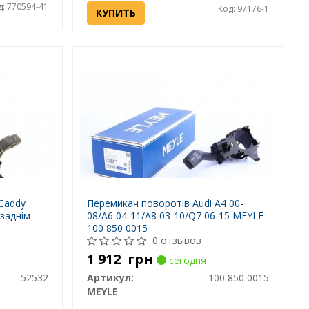
д: 770594-41
Код: 97176-1
КУПИТЬ
Caddy
Перемикач поворотів Audi A4 00-
з заднім
08/A6 04-11/A8 03-10/Q7 06-15 MEYLE
100 850 0015
0 отзывов
1 912
грн
сегодня
52532
Артикул:
100 850 0015
MEYLE