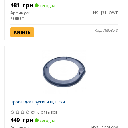
481
грн
сегодня
Артикул:
NSI-J31LOWF
FEBEST
Код: 769535-3
КУПИТЬ
Прокладка пружини підвіски
0 отзывов
449
грн
сегодня
Артикул:
HYSI-ACRLOW