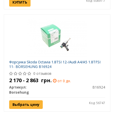
Код: 50891-7
КУПИТЬ
Форсунка Skoda Octavia 1.8TSI 12-/Audi A4/A5 1.8TFSI
11- BORSEHUNG B16924
0 отзывов
2 170 - 2 863
грн.
от 0 дн.
Артикул:
B16924
Borsehung
Код: 56747
Выбрать цену