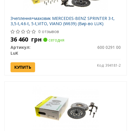
Зчеплення+маховик MERCEDES-BENZ SPRINTER 3-t,
3,5-t,4.6-t, 5-t,VITO, VIANO (W639) (Вир-во LUK)
0 отзывов
36 460
грн
сегодня
Артикул:
600 0291 00
LuK
Код: 394181-2
КУПИТЬ