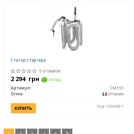
Статор стартера
0 отзывов
2 294
грн
склад
Артикул:
CM155
Orme
Италия
Код: 1302638-1
КУПИТЬ
1
2
3
4
5