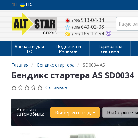
RU
UA
913-04-34
(099)
640-02-08
(098)
165-17-54
(093)
Запчасти для
Подвеска и
Тормозная
ТО
Рулевое
система
Главная
Бендикс стартера
SD0034 AS
Бендикс стартера AS SD0034
0 отзывов
Уточните
Выберите год
Выберите 
автомобиль: