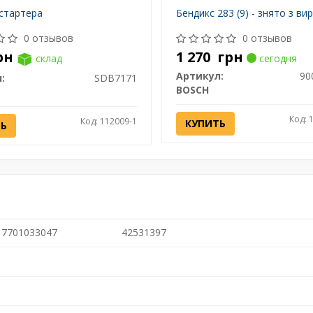
стартера
Бендикс 283 (9) - знято з ви
0 отзывов
0 отзывов
рн
1 270
грн
склад
сегодня
Артикул:
90
:
SDB7171
BOSCH
Код: 
Код: 112009-1
КУПИТЬ
ТЬ
7701033047
42531397