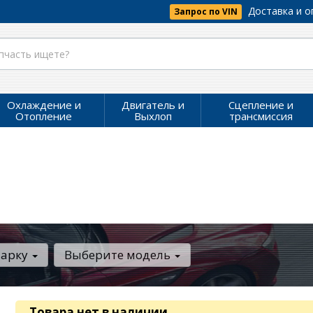
Доставка и о
Запрос по VIN
Охлаждение и
Двигатель и
Сцепление и
Отопление
Выхлоп
трансмиссия
марку
Выберите модель
Товара нет в наличии
.