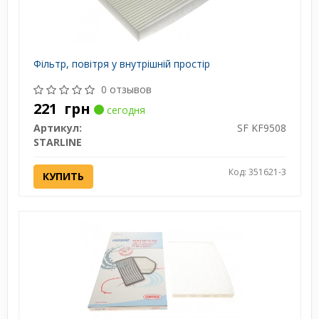
Фільтр, повітря у внутрішній простір
0 отзывов
221
грн
сегодня
Артикул:
SF KF9508
STARLINE
Код: 351621-3
КУПИТЬ