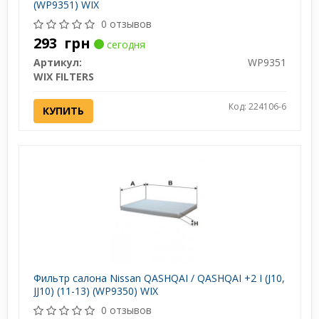
(WP9351) WIX
0 отзывов
293
грн
сегодня
Артикул:
WP9351
WIX FILTERS
Код: 224106-6
КУПИТЬ
Фильтр салона Nissan QASHQAI / QASHQAI +2 I (J10,
JJ10) (11-13) (WP9350) WIX
0 отзывов