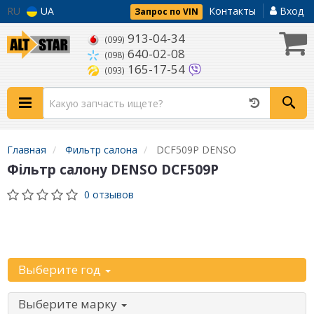
RU
UA
Контакты
Вход
Запрос по VIN
913-04-34
(099)
640-02-08
(098)
165-17-54
(093)
Главная
Фильтр салона
DCF509P DENSO
Фільтр салону DENSO DCF509P
0 отзывов
Уточните
автомобиль:
Выберите год
Выберите марку