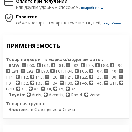
Оплата при получении
или другим удобным способом,
подробнее →
Гарантия
обмен/возврат товара в течение 14 дней,
подробнее →
ПРИМЕНЯЕМОСТЬ
Товар подходит к маркам/моделям авто :
-
BMW:
E60
,
E61
,
E81
,
E82
,
E87
,
E88
,
E90
,
E91
,
E92
,
E93
,
F01, F04
,
F06
,
F07
,
F10
,
F11
,
F12
,
F13
,
F20
,
F21
,
F22
,
F23
,
F30
,
F31
,
F32
,
F33
,
F34
,
F36
,
F45
,
F46
,
G11
,
G30
,
X1
,
X3
,
X4
,
X5
,
X6
-
Toyota:
Auris
,
Avensis
,
Rav-4
,
Verso
Товарная группа:
- Электрика и Освещение
Свечи