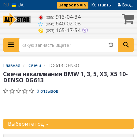
RU
UA
Контакты
Вход
Запрос по VIN
913-04-34
(099)
640-02-08
(098)
165-17-54
(093)
Главная
Свечи
DG613 DENSO
Свеча накаливания BMW 1, 3, 5, X3, X5 10-
DENSO DG613
0 отзывов
Уточните
автомобиль:
Выберите год