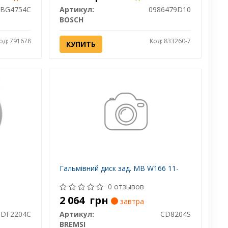
BG4754C
Артикул:
0986479D10
BOSCH
од: 791678
Код: 833260-7
КУПИТЬ
Гальмівний диск зад. MB W166 11-
0 отзывов
2 064
грн
завтра
DF2204C
Артикул:
CD8204S
BREMSI