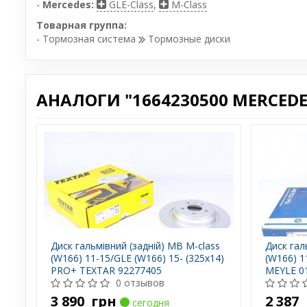
-
Mercedes:
GLE-Class
,
M-Class
Товарная группа:
- Тормозная система
Тормозные диски
АНАЛОГИ "1664230500 MERCEDE
Диск гальмівний (задній) MB M-class
Диск гал
(W166) 11-15/GLE (W166) 15- (325x14)
(W166) 1
PRO+ TEXTAR 92277405
MEYLE 0
0 отзывов
3 890
грн
2 387
сегодня