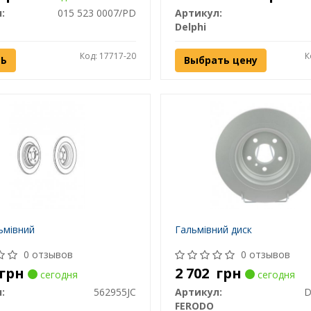
:
015 523 0007/PD
Артикул:
Delphi
Код: 17717-20
К
ТЬ
Выбрать цену
ьмівний
Гальмівний диск
0 отзывов
0 отзывов
грн
2 702
грн
сегодня
сегодня
:
562955JC
Артикул:
D
FERODO