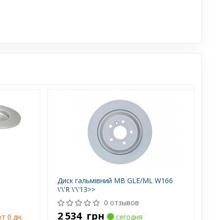
Диск гальмівний MB GLE/ML W166
\'\'R \'\'13>>
0 отзывов
2 534
грн
т 0 дн.
сегодня