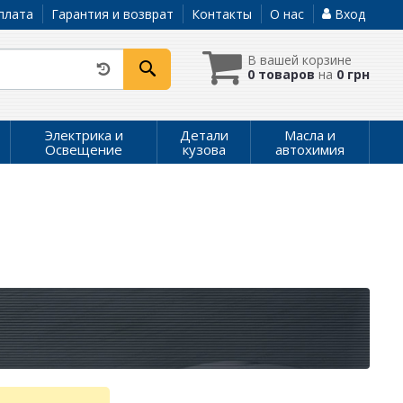
плата
Гарантия и возврат
Контакты
О нас
Вход
В вашей корзине
0 товаров
на
0 грн
Электрика и
Детали
Масла и
Освещение
кузова
автохимия