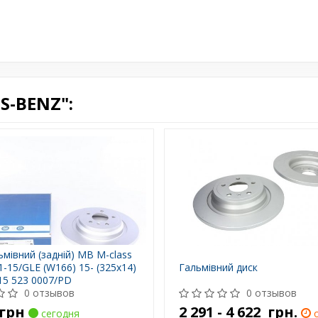
S-BENZ":
ьмівний (задній) MB M-class
1-15/GLE (W166) 15- (325x14)
Гальмівний диск
15 523 0007/PD
0 отзывов
0 отзывов
грн
2 291 - 4 622
грн.
сегодня
о