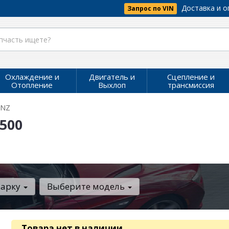
Доставка и о
Запрос по VIN
Охлаждение и
Двигатель и
Сцепление и
Отопление
Выхлоп
трансмиссия
ENZ
500
марку
Выберите модель
Товара нет в наличии
.