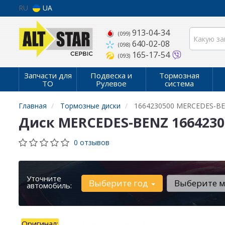
RU
UA
913-04-34
(099)
640-02-08
(098)
165-17-54
(093)
Запчасти для
Подвеска и
Тормозная
ТО
Рулевое
система
Главная
Тормозные диски
1664230500 MERCEDES-B
Диск MERCEDES-BENZ 1664230
0 отзывов
Уточните
Выберите год
Выберите 
автомобиль:
Оригинал: