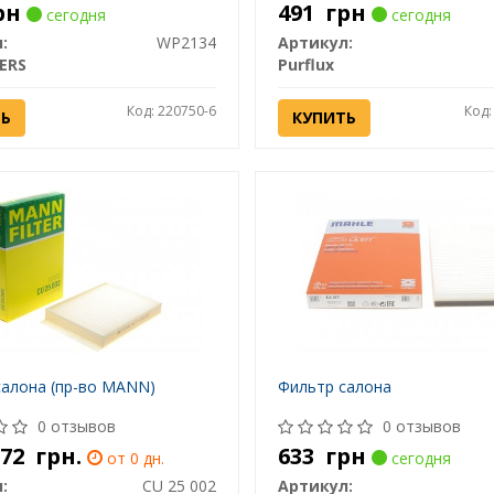
рн
491
грн
сегодня
сегодня
:
WP2134
Артикул:
TERS
Purflux
Код: 220750-6
Код:
ТЬ
КУПИТЬ
салона (пр-во MANN)
Фильтр салона
0 отзывов
0 отзывов
 672
грн.
633
грн
от 0 дн.
сегодня
:
CU 25 002
Артикул: