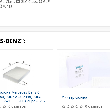
GL-Class
,
GLC-Class
,
GLE-
W213
S-BENZ":
алона Mercedes-Benz C
05), GL / GLS (X166), GLC
Фильтр салона
GLE (W166), GLE Coupe (C292),
 (WP2134) WIX
0 отзывов
0 отзывов