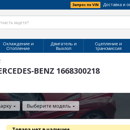
Доставка и о
Запрос по VIN
Охлаждение и
Двигатель и
Сцепление и
Отопление
Выхлоп
трансмиссия
Z
ERCEDES-BENZ 1668300218
марку
Выберите модель
Товара нет в наличии
.