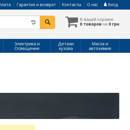
плата
Гарантия и возврат
Контакты
О нас
Вход
В вашей корзине
0 товаров
на
0 грн
Электрика и
Детали
Масла и
Освещение
кузова
автохимия