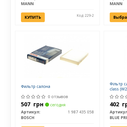
MANN
MANN
Код: 229-2
КУПИТЬ
Выбра
Фільтр с
Фильтр салона
class (W
0 отзывов
507
грн
402
г
сегодня
Артикул:
1 987 435 058
Артикул
BOSCH
BLUE PR