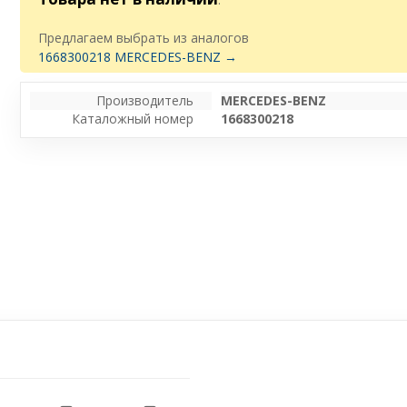
Предлагаем выбрать из аналогов
1668300218 MERCEDES-BENZ →
Производитель
MERCEDES-BENZ
Каталожный номер
1668300218