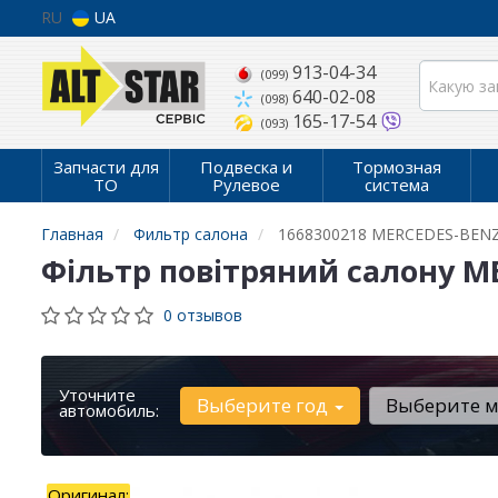
RU
UA
913-04-34
(099)
640-02-08
(098)
165-17-54
(093)
Запчасти для
Подвеска и
Тормозная
ТО
Рулевое
система
Главная
Фильтр салона
1668300218 MERCEDES-BEN
Фільтр повітряний салону M
0 отзывов
Уточните
Выберите год
Выберите 
автомобиль:
Оригинал: