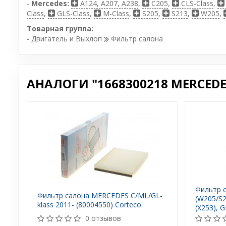
-
Mercedes:
A124, A207, A238
,
C205
,
CLS-Class
,
Class
,
GLS-Class
,
M-Class
,
S205
,
S213
,
W205
,
Товарная группа:
- Двигатель и Выхлоп
Фильтр салона
АНАЛОГИ "1668300218 MERCEDE
Фильтр с
Фильтр салона MERCEDES C/ML/GL-
(W205/S2
klass 2011- (80004550) Corteco
(X253), 
M (W166)
0 отзывов