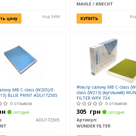
MAHLE / KNECHT
Код: 5494
Код
ть цену
КУПИТЬ
Фільтр салону MB C-class (W
алону MB C-class (W205)/E-
class (W213) (вугільний) WU
213) BLUE PRINT ADU172505
FILTER WPK 724
0 отзывов
0 отзывов
рн
305
грн
сегодня
сегодня
:
ADU172505
Артикул:
INT
WUNDER FILTER