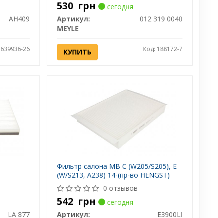
530
грн
сегодня
AH409
Артикул:
012 319 0040
MEYLE
 639936-26
Код: 188172-7
КУПИТЬ
Фильтр салона MB C (W205/S205), E
(W/S213, A238) 14-(пр-во HENGST)
0 отзывов
542
грн
сегодня
LA 877
Артикул:
E3900LI