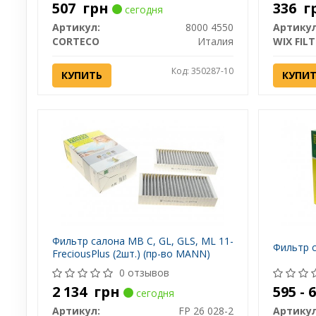
507
грн
336
г
сегодня
Артикул:
8000 4550
Артикул
CORTECO
Италия
WIX FIL
Код: 350287-10
КУПИТЬ
КУПИ
Фильтр салона MB C, GL, GLS, ML 11-
Фильтр 
FreciousPlus (2шт.) (пр-во MANN)
0 отзывов
2 134
грн
595 -
сегодня
Артикул:
FP 26 028-2
Артикул