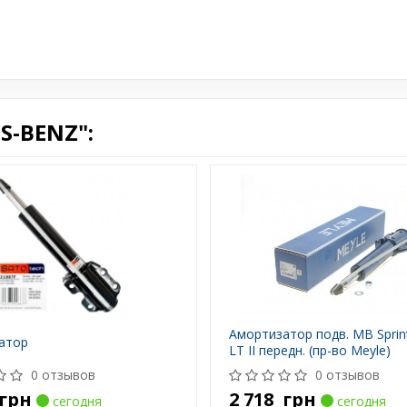
S-BENZ":
Амортизатор подв. MB Sprin
атор
LT II передн. (пр-во Meyle)
0 отзывов
0 отзывов
грн
2 718
грн
сегодня
сегодня