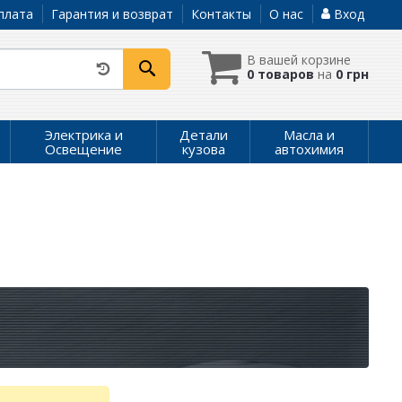
плата
Гарантия и возврат
Контакты
О нас
Вход
В вашей корзине
0 товаров
на
0 грн
Электрика и
Детали
Масла и
Освещение
кузова
автохимия