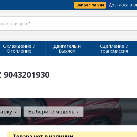
Доставка и о
Запрос по VIN
Охлаждение и
Двигатель и
Сцепление и
Отопление
Выхлоп
трансмиссия
Z
 9043201930
марку
Выберите модель
Товара нет в наличии
.