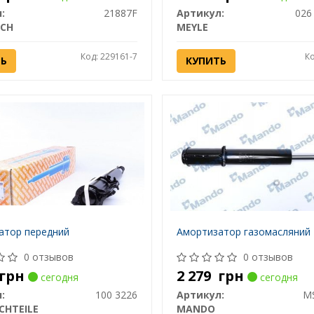
:
21887F
Артикул:
026
ECH
MEYLE
Код: 229161-7
Ко
ТЬ
КУПИТЬ
атор передний
Амортизатор газомасляний
0 отзывов
0 отзывов
грн
2 279
грн
сегодня
сегодня
:
100 3226
Артикул:
M
CHTEILE
MANDO