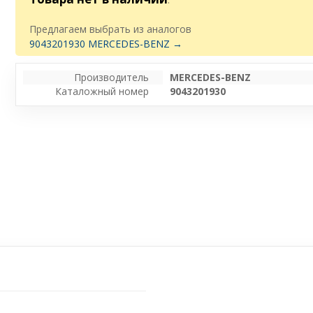
Предлагаем выбрать из аналогов
9043201930 MERCEDES-BENZ →
Производитель
MERCEDES-BENZ
Каталожный номер
9043201930