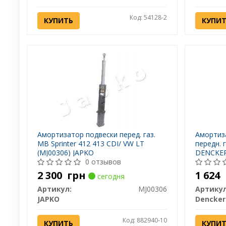
Код: 54128-2
КУПИТЬ
КУПИ
Амортизатор подвески перед. газ.
Амортиз
MB Sprinter 412 413 CDI/ VW LT
передн. г
(MJ00306) JAPKO
DENCKE
0 отзывов
2 300
грн
1 624
сегодня
Артикул:
MJ00306
Артикул
JAPKO
Dencke
Код: 882940-10
КУПИТЬ
КУПИ