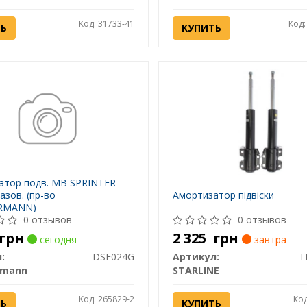
Код: 31733-41
Код:
ТЬ
КУПИТЬ
атор подв. MB SPRINTER
азов. (пр-во
Амортизатор підвіски
RMANN)
0 отзывов
0 отзывов
грн
2 325
грн
сегодня
завтра
:
DSF024G
Артикул:
T
rmann
STARLINE
Код: 265829-2
Код
ТЬ
КУПИТЬ