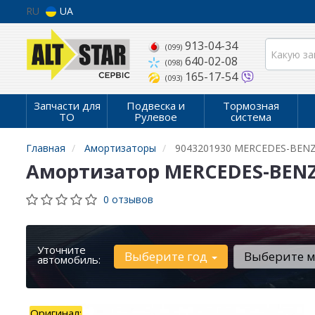
RU
UA
913-04-34
(099)
640-02-08
(098)
165-17-54
(093)
Запчасти для
Подвеска и
Тормозная
ТО
Рулевое
система
Главная
Амортизаторы
9043201930 MERCEDES-BEN
Амортизатор MERCEDES-BENZ
0 отзывов
Уточните
Выберите год
Выберите 
автомобиль:
Оригинал: