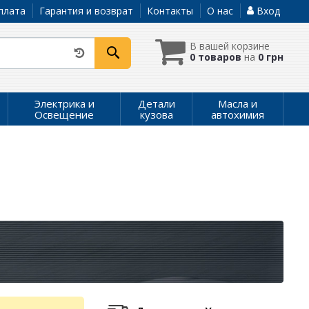
плата
Гарантия и возврат
Контакты
О нас
Вход
В вашей корзине
0 товаров
на
0 грн
Электрика и
Детали
Масла и
Освещение
кузова
автохимия