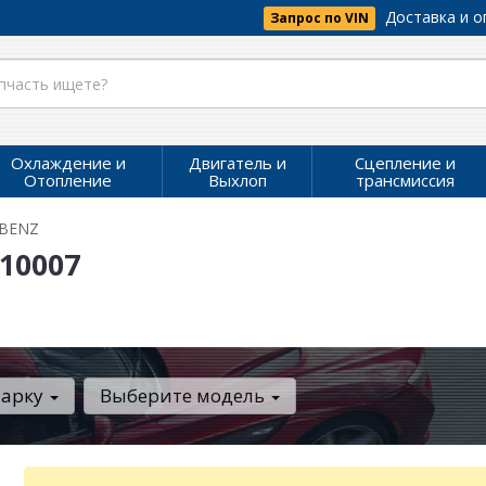
Доставка и о
Запрос по VIN
Охлаждение и
Двигатель и
Сцепление и
Отопление
Выхлоп
трансмиссия
-BENZ
10007
марку
Выберите модель