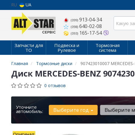
RU
UA
913-04-34
(099)
640-02-08
(098)
165-17-54
(093)
Запчасти для
Подвеска и
Тормозная
ТО
Рулевое
система
Главная
Тормозные диски
907423010007 MERCEDES
Диск MERCEDES-BENZ 9074230
0 отзывов
Уточните
Выберите год
Выберите 
автомобиль:
Оригинал: