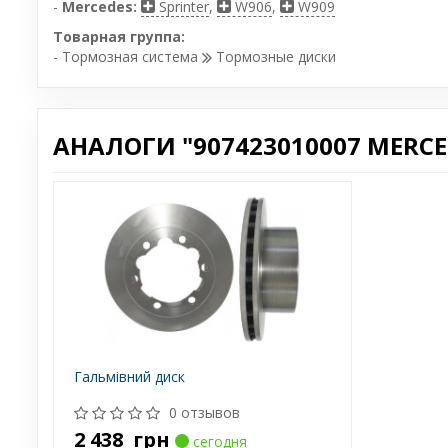
-
Mercedes:
Sprinter
,
W906
,
W909
Товарная группа:
- Тормозная система
Тормозные диски
АНАЛОГИ "907423010007 MERCE
Гальмівний диск
0 отзывов
2 438
грн
сегодня