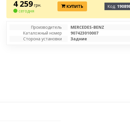
4 259
грн.
КУПИТЬ
Код:
19089
сегодня
Производитель
MERCEDES-BENZ
Каталожный номер
907423010007
Сторона установки
Задние