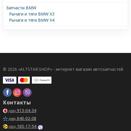
Запчасти BMW
Рычаги и тяги BMW X3
Рычаги и тяги BMW X4
© 2026 «ALTSTAR.SHOP» - интернет магазин автозапчастей
Контакты
913-04-34
(099)
640-02-08
(098)
165-17-54
(093)