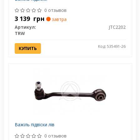
0 отзывов
3 139
грн
завтра
Артикул:
JTC2202
TRW
Код: 535491-26
КУПИТЬ
Важіль підвіски лів
0 отзывов