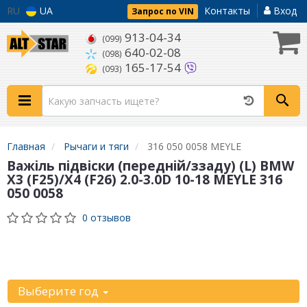
RU
UA
Контакты
Вход
Запрос по VIN
913-04-34
(099)
640-02-08
(098)
165-17-54
(093)
Главная
Рычаги и тяги
316 050 0058 MEYLE
Важіль підвіски (передній/ззаду) (L) BMW
X3 (F25)/X4 (F26) 2.0-3.0D 10-18 MEYLE 316
050 0058
0 отзывов
Уточните
автомобиль:
Выберите год