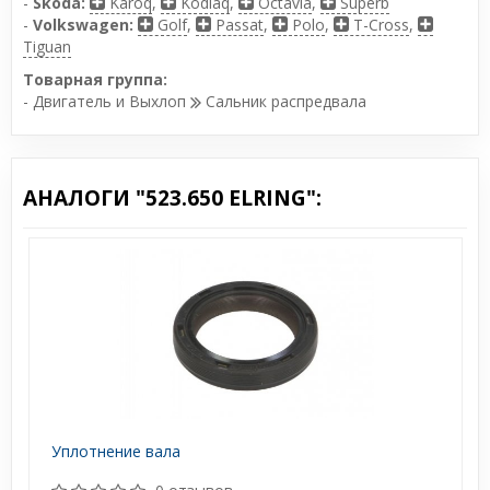
-
Skoda:
Karoq
,
Kodiaq
,
Octavia
,
Superb
-
Volkswagen:
Golf
,
Passat
,
Polo
,
T-Cross
,
Tiguan
Товарная группа:
- Двигатель и Выхлоп
Сальник распредвала
АНАЛОГИ "523.650 ELRING":
Уплотнение вала