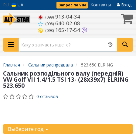
RU
UA
Контакты
Вход
Запрос по VIN
913-04-34
(099)
640-02-08
(098)
165-17-54
(093)
Главная
Сальник распредвала
523.650 ELRING
Сальник розподільного валу (передній)
VW Golf VII 1.4/1.5 TSI 13- (28x39x7) ELRING
523.650
0 отзывов
Уточните
автомобиль:
Выберите год