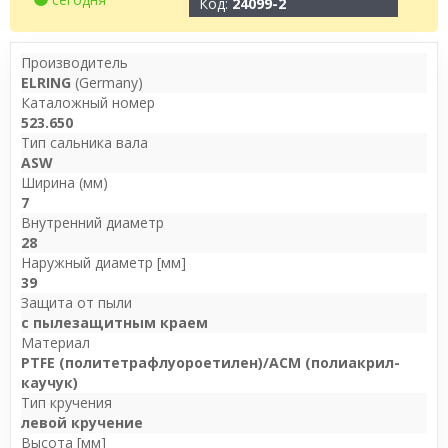
Код:
24099-2
Производитель
ELRING
(Germany)
Каталожный номер
523.650
Тип сальника вала
ASW
Ширина (мм)
7
Внутренний диаметр
28
Наружный диаметр [мм]
39
Защита от пыли
с пылезащитным краем
Материал
PTFE (политетрафлуороетилен)/ACM (полиакрил-
каучук)
Тип кручения
левой кручение
Высота [мм]