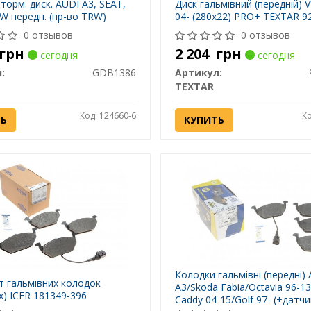
торм. диск. AUDI A3, SEAT,
Диск гальмівний (передній) 
 передн. (пр-во TRW)
04- (280x22) PRO+ TEXTAR 9
0 отзывов
0 отзывов
грн
2 204
грн
сегодня
сегодня
:
GDB1386
Артикул:
TEXTAR
Код: 124660-6
Ко
ТЬ
КУПИТЬ
Колодки гальмівні (передні) 
 гальмівних колодок
A3/Skoda Fabia/Octavia 96-1
х) ICER 181349-396
Caddy 04-15/Golf 97- (+датчи