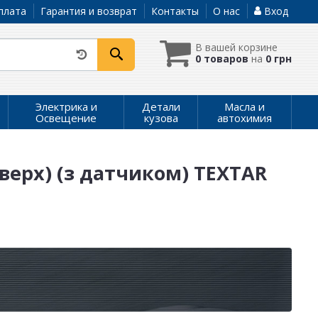
плата
Гарантия и возврат
Контакты
О нас
Вход
В вашей корзине
0 товаров
на
0 грн
Электрика и
Детали
Масла и
Освещение
кузова
автохимия
вверх) (з датчиком) TEXTAR