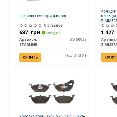
Колодки 
Гальмівні колодки дискові
03-15 (A
ZIMMERM
0 отзывов
687
грн
1 427
сегодня
Артикул:
BD S003S
Артикул
STARLINE
ZIMMER
Код: 421839-3
КУПИТЬ
КУПИ
Колодка торм. диск. SKODA OCTAVIA,