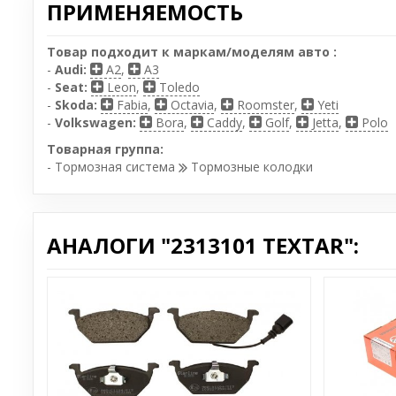
ПРИМЕНЯЕМОСТЬ
Товар подходит к маркам/моделям авто :
-
Audi:
A2
,
A3
-
Seat:
Leon
,
Toledo
-
Skoda:
Fabia
,
Octavia
,
Roomster
,
Yeti
-
Volkswagen:
Bora
,
Caddy
,
Golf
,
Jetta
,
Polo
Товарная группа:
- Тормозная система
Тормозные колодки
АНАЛОГИ "2313101 TEXTAR":