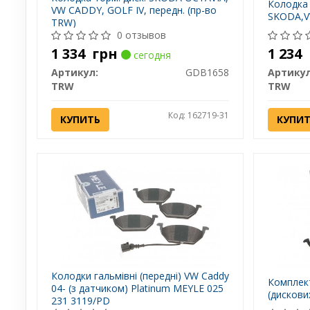
Колодка 
VW CADDY, GOLF IV, передн. (пр-во
SKODA,VW
TRW)
0 отзывов
1 334
грн
1 234
сегодня
Артикул:
GDB1658
Артикул
TRW
TRW
Код: 162719-31
КУПИТЬ
КУПИ
Колодки гальмівні (передні) VW Caddy
Комплект
04- (з датчиком) Platinum MEYLE 025
(дискови
231 3119/PD