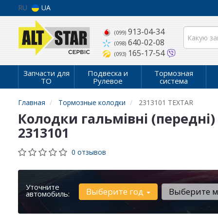
RU
UA
913-04-34
(099)
640-02-08
(098)
165-17-54
(093)
Запчасти для
Подвеска и
Тормозная
ТО
Рулевое
система
Главная
Тормозные колодки
2313101 TEXTAR
Колодки гальмівні (передні)
2313101
0 отзывов
Уточните
Выберите год
Выберите 
автомобиль: