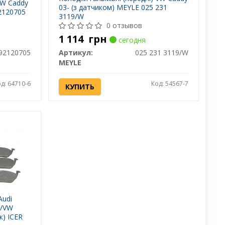
VW Caddy
03- (з датчиком) MEYLE 025 231
2120705
3119/W
0 отзывов
1 114
грн
сегодня
92120705
Артикул:
025 231 3119/W
MEYLE
д: 64710-6
Код: 54567-7
КУПИТЬ
Audi
3/VW
к) ICER