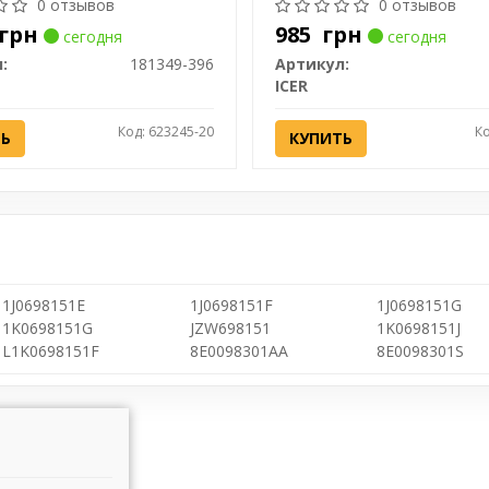
181349
0 отзывов
0 отзывов
грн
985
грн
сегодня
сегодня
:
181349-396
Артикул:
ICER
Код: 623245-20
Ко
ТЬ
КУПИТЬ
1J0698151E
1J0698151F
1J0698151G
1K0698151G
JZW698151
1K0698151J
L1K0698151F
8E0098301AA
8E0098301S