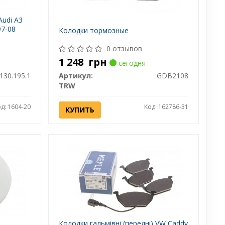
Audi A3
97-08
Колодки тормозные
0 отзывов
1 248
грн
сегодня
130.195.1
Артикул:
GDB2108
TRW
д: 1604-20
Код: 162786-31
КУПИТЬ
Колодки гальмівні (передні) VW Caddy