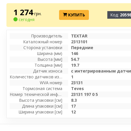
1 274
грн.
КУПИТЬ
Код:
2059
сегодня
Производитель
TEXTAR
Каталожный номер
2313101
Сторона установки
Передние
Ширина (мм)
146
Высота [мм]
54.7
Толщина [мм]
19.7
Датчик износа
с интегрированным датчи
Количество датчиков износа [на ось]
1
WVA номер
23131
Тормозная система
Teves
Номер технической информации
23131 197 0 5
Высота упаковки [см]
8.3
Длина упаковки [см]
17
Ширина упаковки [см]
12