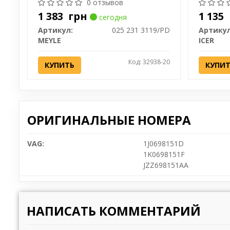
0 отзывов
1 383
грн
1 135
сегодня
Артикул:
025 231 3119/PD
Артикул
MEYLE
ICER
Код: 32938-20
КУПИТЬ
КУПИ
ОРИГИНАЛЬНЫЕ НОМЕРА
VAG:
1J0698151D
1K0698151F
JZZ698151AA
НАПИСАТЬ КОММЕНТАРИЙ