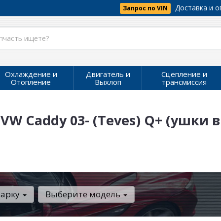
Доставка и о
Запрос по VIN
Охлаждение и
Двигатель и
Сцепление и
Отопление
Выхлоп
трансмиссия
 VW Caddy 03- (Teves) Q+ (ушки 
марку
Выберите модель