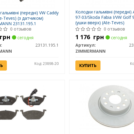
Колодки гальмівні (передні) 
гальмівні (передні) VW Caddy
97-03/Skoda Fabia I/VW Golf 
te-Teves) (з датчиком)
(ушки вверх) (Ate-Teves)
ANN 23131.195.1
ZIMMERMANN 23130.195.1
0 отзывов
0 отзывов
грн
1 176
грн
сегодня
сегодня
:
23131.195.1
Артикул:
23
MANN
ZIMMERMANN
Код: 23898-20
Ко
ТЬ
КУПИТЬ